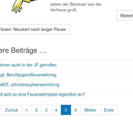
seiten der Betreuer war die
Vorfreue groß.
Weiterl
rlesen: Neustart nach langer Pause
ere Beiträge …
men auch in der JF getroffen
gt: Berufsjugendfeuerwehrtag
AGT: Jahreshauptversammlung
lt sich so eine Feuerwehrjacke eigentlich an?
Zurück
1
2
3
4
5
6
Weiter
Ende