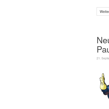
Weite
Neu
Pa
21. Sept