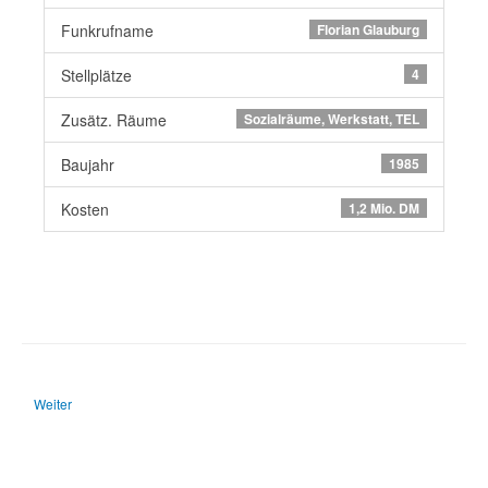
Funkrufname
Florian Glauburg
Stellplätze
4
Zusätz. Räume
Sozialräume, Werkstatt, TEL
Baujahr
1985
Kosten
1,2 Mio. DM
Nächster Beitrag: Alarmierung der Einsatzkräfte
Weiter